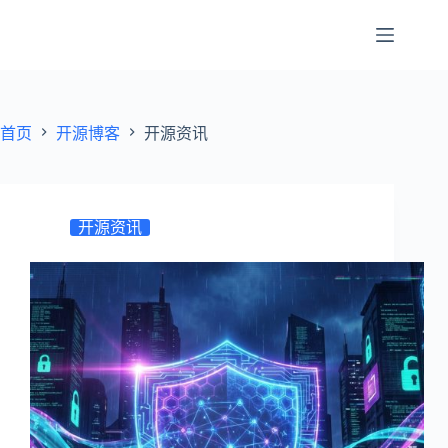
跳
至
内
容
首页
开源博客
开源资讯
开源资讯