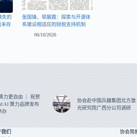
缺失的
张国锋、邬展霞：探索与开源体
尚未存
系建设相适应的财税支持机制
06/10/2026
 让算力更自由 ｜ 祝贺
协会赴中国兵器集团北方激
oud AI 算力品牌发布
光研究院广西分公司调研
举办
于我们
协会简