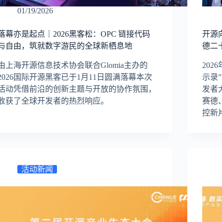
01/19/2026
落幕亦是起点｜2026黑客松：OPC 链接代码
开源向
与自由，筑就数字游民的全球新栖息地
德二
由上海开源信息技术协会联合Glomia主办的
202
2026国际开源黑客已于1月11日圆满落幕本次
示录”
活动凭借前沿的创新主题与开放的协作氛围，
发者大
收获了全球开发者的热烈响应。
赛德
控新
活动新闻