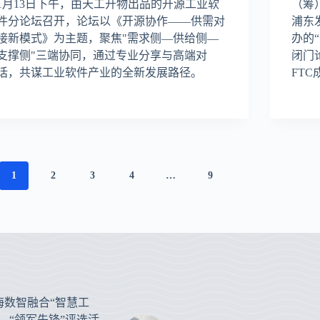
1月13日下午，由天工开物出品的开源工业软
（筹
件分论坛召开，论坛以《开源协作——供需对
浦东
接新模式》为主题，聚焦"需求侧—供给侧—
办的
支撑侧"三端协同，通过专业分享与高端对
闭门
话，共谋工业软件产业的全新发展路径。
FT
1
2
3
4
…
9
上海数智融合“智慧工
、“领军先锋”评选活