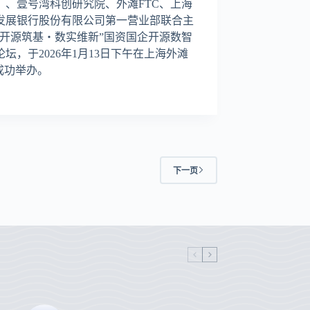
）、壹号湾科创研究院、外滩FTC、上海
发展银行股份有限公司第一营业部联合主
“开源筑基・数实维新”国资国企开源数智
论坛，于2026年1月13日下午在上海外滩
C成功举办。
下一页