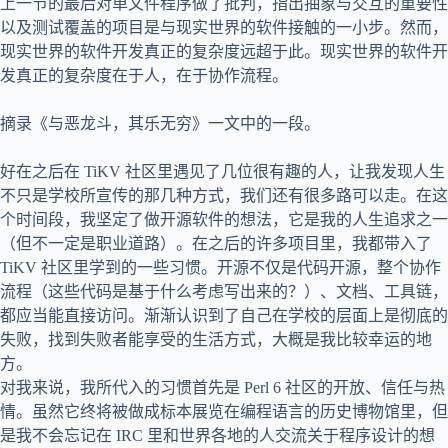
上一节的最后对单文件程序做了批判，指出抽象与交互的重要性
以及测试覆盖的项目是与现实世界的软件接触的一小步。然而，
现实世界的软件开发真正的复杂度远超于此。现实世界的软件开
发真正的复杂度在于人，在于协作流程。
摘录《与恶龙斗，其乐无穷》一文中的一段。
好在之后在 TiKV 社区里遇见了几位很有趣的人，让我发现人生
不只是学校所宣传的那几种方式，我们还有很多路可以走。在这
个时间段，我坚定了做开源软件的想法，它是我的人生追求之一
（但不一定是职业道路）。在之后的许多项目里，我都带入了
TiKV 社区里学到的一些习惯。开源不仅是代码开源，整个协作
流程（这些代码是基于什么考虑写出来的？）、文档、工具链，
都应当能直接访问。渐渐认识到了自己在学校的层面上是彻底的
失败，找到失败者能享受的生活方式，大概是我比较幸运的地
方。
对我来说，我所代入的习惯首先是 Perl 6 社区的开放、信任与热
情。虽然它终将被做成标本展览在编程语言的历史博物馆里，但
是我不会忘记在 IRC 里和世界各地的人交流关于程序设计的想