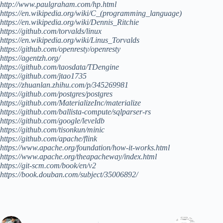
http://www.paulgraham.com/hp.html
https://en.wikipedia.org/wiki/C_(programming_language)
https://en.wikipedia.org/wiki/Dennis_Ritchie
https://github.com/torvalds/linux
https://en.wikipedia.org/wiki/Linus_Torvalds
https://github.com/openresty/openresty
https://agentzh.org/
https://github.com/taosdata/TDengine
https://github.com/jtao1735
https://zhuanlan.zhihu.com/p/345269981
https://github.com/postgres/postgres
https://github.com/MaterializeInc/materialize
https://github.com/ballista-compute/sqlparser-rs
https://github.com/google/leveldb
https://github.com/tisonkun/minic
https://github.com/apache/flink
https://www.apache.org/foundation/how-it-works.html
https://www.apache.org/theapacheway/index.html
https://git-scm.com/book/en/v2
https://book.douban.com/subject/35006892/