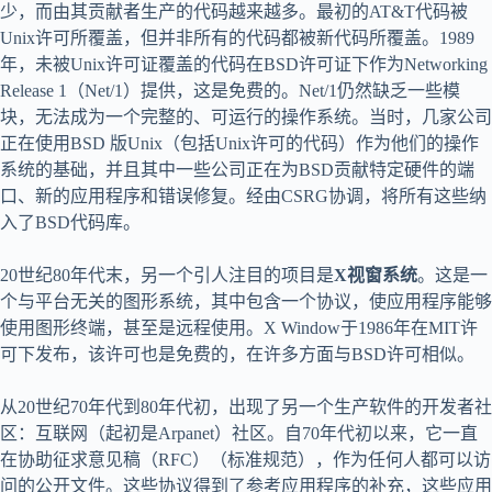
少，而由其贡献者生产的代码越来越多。最初的AT&T代码被
Unix许可所覆盖，但并非所有的代码都被新代码所覆盖。1989
年，未被Unix许可证覆盖的代码在BSD许可证下作为Networking
Release 1（Net/1）提供，这是免费的。Net/1仍然缺乏一些模
块，无法成为一个完整的、可运行的操作系统。当时，几家公司
正在使用BSD 版Unix（包括Unix许可的代码）作为他们的操作
系统的基础，并且其中一些公司正在为BSD贡献特定硬件的端
口、新的应用程序和错误修复。经由CSRG协调，将所有这些纳
入了BSD代码库。
20世纪80年代末，另一个引人注目的项目是
X视窗系统
。这是一
个与平台无关的图形系统，其中包含一个协议，使应用程序能够
使用图形终端，甚至是远程使用。X Window于1986年在MIT许
可下发布，该许可也是免费的，在许多方面与BSD许可相似。
从20世纪70年代到80年代初，出现了另一个生产软件的开发者社
区：互联网（起初是Arpanet）社区。自70年代初以来，它一直
在协助征求意见稿（RFC）（标准规范），作为任何人都可以访
问的公开文件。这些协议得到了参考应用程序的补充，这些应用