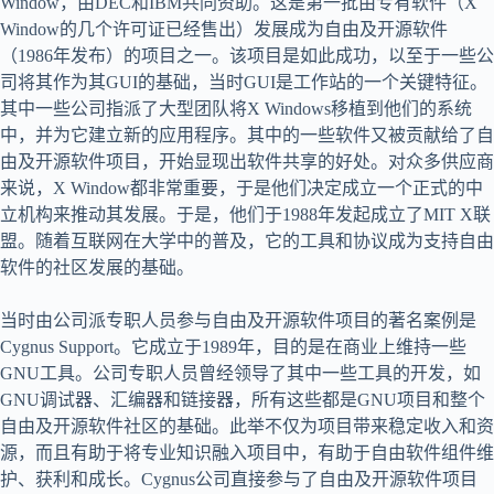
Window，由DEC和IBM共同资助。这是第一批由专有软件（X
Window的几个许可证已经售出）发展成为自由及开源软件
（1986年发布）的项目之一。该项目是如此成功，以至于一些公
司将其作为其GUI的基础，当时GUI是工作站的一个关键特征。
其中一些公司指派了大型团队将X Windows移植到他们的系统
中，并为它建立新的应用程序。其中的一些软件又被贡献给了自
由及开源软件项目，开始显现出软件共享的好处。对众多供应商
来说，X Window都非常重要，于是他们决定成立一个正式的中
立机构来推动其发展。于是，他们于1988年发起成立了MIT X联
盟。随着互联网在大学中的普及，它的工具和协议成为支持自由
软件的社区发展的基础。
当时由公司派专职人员参与自由及开源软件项目的著名案例是
Cygnus Support。它成立于1989年，目的是在商业上维持一些
GNU工具。公司专职人员曾经领导了其中一些工具的开发，如
GNU调试器、汇编器和链接器，所有这些都是GNU项目和整个
自由及开源软件社区的基础。此举不仅为项目带来稳定收入和资
源，而且有助于将专业知识融入项目中，有助于自由软件组件维
护、获利和成长。Cygnus公司直接参与了自由及开源软件项目