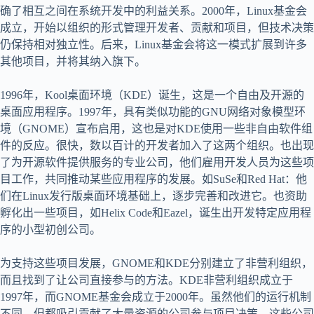
确了相互之间在系统开发中的利益关系。2000年，Linux基金会
成立，开始以组织的形式管理开发者、贡献和项目，但技术决策
仍保持相对独立性。后来，Linux基金会将这一模式扩展到许多
其他项目，并将其纳入旗下。
1996年，Kool桌面环境（KDE）诞生，这是一个自由及开源的
桌面应用程序。1997年，具有类似功能的GNU网络对象模型环
境（GNOME）宣布启用，这也是对KDE使用一些非自由软件组
件的反应。很快，数以百计的开发者加入了这两个组织。也出现
了为开源软件提供服务的专业公司，他们雇用开发人员为这些项
目工作，共同推动某些应用程序的发展。如SuSe和Red Hat：他
们在Linux发行版桌面环境基础上，逐步完善和改进它。也资助
孵化出一些项目，如Helix Code和Eazel，诞生出开发特定应用程
序的小型初创公司。
为支持这些项目发展，GNOME和KDE分别建立了非营利组织，
而且找到了让公司直接参与的方法。KDE非营利组织成立于
1997年，而GNOME基金会成立于2000年。虽然他们的运行机制
不同，但都吸引贡献了大量资源的公司参与项目决策。这些公司