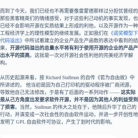
而到了今天，我们已经也不再需要像雷蒙德那样过分担忧曾经的
那些黑客精英们的情绪感受，对于这些利己动机的事实发现，也
已经不会影响开源在实质结果上形成的利他，以及开源作为一种
工程经济学上的理性模型的继续发展。正如我们在
《诺奖模型下
代码溢出》
中所试着建立的企业产品生产函数的表达中看到的结
果，
开源代码溢出的总量水平将有利于使用开源的企业的产品产
出水平的提高
。这就是一次对开源社会性利他的完美经济学解
构。
从历史起源来看，按 Richard Stallman 的自传《若为自由故》中
所讲述的， 他当初是因为自己打印机的驱动程序被厂商闭源，
导致他自己无法修改，于是有了后面的一系列动作 ——
这实际
是从己方角度出发要求软件开源，并不是因为其他人的利益受到
了损害
。当然，Stallman 的伟大之处在于，他随后升华了自己的
行动，并演变成一次社会性的自由软件运动，并进一步开创性地
发明了 GPL 自由软件可协议，产生了划时代的影响。