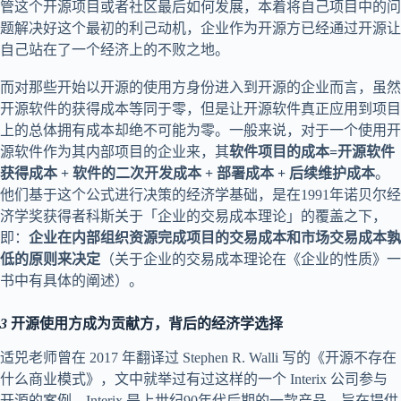
管这个开源项目或者社区最后如何发展，本着将自己项目中的问
题解决好这个最初的利己动机，企业作为开源方已经通过开源让
自己站在了一个经济上的不败之地。
而对那些开始以开源的使用方身份进入到开源的企业而言，虽然
开源软件的获得成本等同于零，但是让开源软件真正应用到项目
上的总体拥有成本却绝不可能为零。一般来说，对于一个使用开
源软件作为其内部项目的企业来，其
软件项目的成本=开源软件
获得成本 + 软件的二次开发成本 + 部署成本 + 后续维护成本
。
他们基于这个公式进行决策的经济学基础，是在1991年诺贝尔经
济学奖获得者科斯关于「企业的交易成本理论」的覆盖之下，
即：
企业在内部组织资源完成项目的交易成本和市场交易成本孰
低的原则来决定
（关于企业的交易成本理论在《企业的性质》一
书中有具体的阐述）。
3
开源使用方成为贡献方，背后的经济学选择
适兕老师曾在 2017 年翻译过 Stephen R. Walli 写的《开源不存在
什么商业模式》，文中就举过有过这样的一个 Interix 公司参与
开源的案例。Interix 是上世纪90年代后期的一款产品，旨在提供