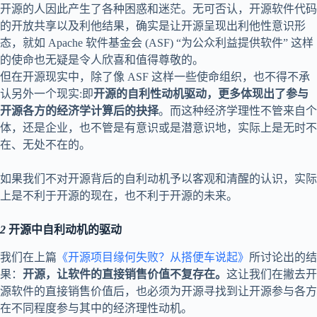
开源的人因此产生了各种困惑和迷茫。无可否认，开源软件代码
的开放共享以及利他结果，确实是让开源呈现出利他性意识形
态，就如 Apache 软件基金会 (ASF) “为公众利益提供软件” 这样
的使命也无疑是令人欣喜和值得尊敬的。
但在开源现实中，除了像 ASF 这样一些使命组织，也不得不承
认另外一个现实:即
开源的自利性动机驱动，更多体现出了参与
开源各方的经济学计算后的抉择
。而这种经济学理性不管来自个
体，还是企业，也不管是有意识或是潜意识地，实际上是无时不
在、无处不在的。
如果我们不对开源背后的自利动机予以客观和清醒的认识，实际
上是不利于开源的现在，也不利于开源的未来。
2
开源中自利动机的驱动
我们在上篇
《开源项目缘何失败？从搭便车说起》
所讨论出的结
果：
开源，让软件的直接销售价值不复存在
。
这让我们在撇去开
源软件的直接销售价值后，也必须为开源寻找到让开源参与各方
在不同程度参与其中的经济理性动机。