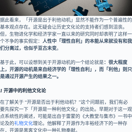
据此看来，「开源是出于利他动机」显然不能作为一个普遍性的
基本观点存在。这无疑会让历史文化论的支持者们感到沮丧。
但，生物进化学和经济学家一直以来的研究同时却表明了这样一
个不争的事实假定：
人性中「理性自利」的本能从来就没有和我
们分离过，也似乎亘古未变
。
基于此，可以设想到关于开源动机的一个结论就是
：
很大程度
上，开源的动机是来自经济学的「理性自利」，而「利他」则只
是通过开源产生的结果之一
。
1
开源中的利他文化论
在了解关于 “开源是否出于利他动机？”这个问题前，我们有必
要先探究一下「开源是一种利他文化」的出处。早期对于这一观
点系统性的阐述，可能是出自于雷蒙的《大教堂与集市》一书中
论及的
礼物文化
理论。他解释了开源作为丰裕经济下的一种存
在，开源是黑客文化中一种礼物奉献。