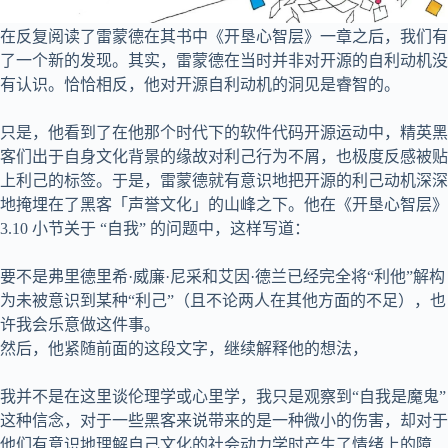
在反复阅读了雷蒙德在其书中《开垦心智层》一章之后，我们有
了一个新的发现。其实，雷蒙德在当时并非对开源的自利动机没
有认识。恰恰相反，他对开源自利动机的洞见是睿智的。
只是，他看到了在他那个时代下的软件代码开源运动中，精英黑
客们出于自身文化背景的缘故对利己行为不屑，也极度反感被贴
上利己的标签。于是，雷蒙德就有意识地把开源的利己动机深深
地掩埋在了黑客「声誉文化」的山峰之下。他在《开垦心智层》
3.10 小节关于 “自我” 的问题中，这样写道：
要不是弗里德里希·威廉·尼采和艾因·德兰已经完全将“利他”解构
为未被意识到某种“利己”（且不论两人在其他方面的不足），也
许我会乐意做这件事。
然后，他紧随前面的这段文字，继续解释他的想法，
我并不是在这里谈伦理学或心里学，我只是观察到“自我是魔鬼”
这种信念，对于一些黑客来说带来的是一种微小的伤害，却对于
他们有意识地理解自己文化的社会动力学时产生了情绪上的障