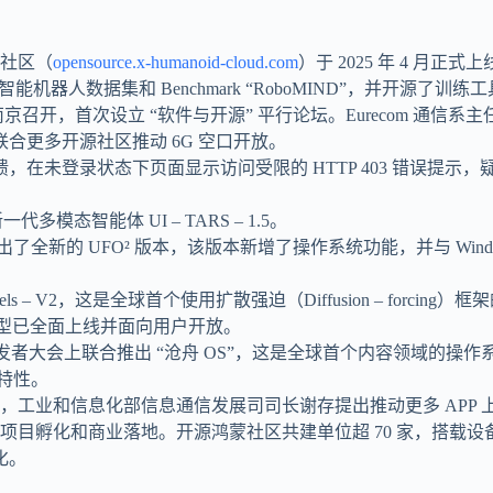
源社区（
opensource.x-humanoid-cloud.com
）于 2025 年 4 
 Benchmark “RoboMIND”，并开源了训练工具链 X – Huma
会在南京召开，首次设立 “软件与开源” 平行论坛。Eurecom 通信系主任
合更多开源社区推动 6G 空口开放。
反馈，在未登录状态下页面显示访问受限的 HTTP 403 错误提示，疑似对
多模态智能体 UI – TARS – 1.5。
，推出了全新的 UFO² 版本，该版本新增了操作系统功能，并与 Win
yReels – V2，这是全球首个使用扩散强迫（Diffusion – for
0 模型已全面上线并面向用户开放。
度 AI 开发者大会上联合推出 “沧舟 OS”，这是全球首个内容领域的操作
大特性。
会，工业和信息化部信息通信发展司司长谢存提出推动更多 APP
商业落地。开源鸿蒙社区共建单位超 70 家，搭载设备数量超过 10 亿。O
化。