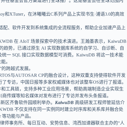
课程，并在基金会官方渠道进行全球推广。这是基金会在全球范围内
oy和XTuner，在沐曦曦云C系列产品上实现书生·浦语3.0的高效
件适配、软件开发到系统集成的全流程服务，帮助企业加速产品上
区版 KWDB 在 AIoT 场景探索中的技术演进。王瀚墨表示，KaiwuDB
趋势，已通过原生 AI 实现数据库系统的自学习、自诊断、自
一 SQL 接口实现数据模型可消费。KaiwuDB 将这一技术能
性能。
”的跨越式发展。
RTOS与AUTOSAR CP的融合设计，这种双重支持使得软件开发
行了专访，中国日报等多家权威媒体也对该整车OS进行了报道。
件和工具链，支持多种工业应用场景，帮助高端制造企业实现生
川商传媒等知名媒体对发布进行了专访并发布头条报道。
高新区齐鲁软件园顺利举办。
KaiwuDB
高级研发工程师管延信介
，KWDB 不仅支持在同一实例同时建立时序库和关系库并融合处
er 等功能与产品。
伦律师事务所、每日互动、安势信息、湾西加速器联合主办的“人