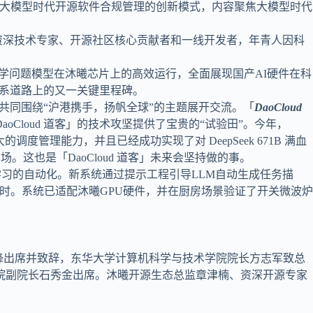
大模型时代开源软件合规管理的创新模式，内容聚焦大模型时代
内资深技术专家、开源社区核心贡献者和一线开发者，年青人因科
学问题模型在沐曦芯片上的高效运行，全面展现国产AI硬件在科
”技术体系道路上的又一关键里程碑。
代表共同围绕“沪港携手，扬帆全球”的主题展开交流。「
DaoCloud
loud 道客」的技术攻坚提供了宝贵的“试验田”。今年，
的调度管理能力，并且已经成功实现了对 DeepSeek 671B 满血
这也是「DaoCloud 道客」未来会坚持做的事。
学习的自动化。新系统通过提示工程引导LLM自动生成任务描
小时。系统已适配沐曦GPU硬件，并在厨房场景验证了开关微波炉
国锋出席并致辞，东华大学计算机科学与技术学院院长方志军致总
院副院长石秀金出席。沐曦开源生态总监章津楠、资深开源专家