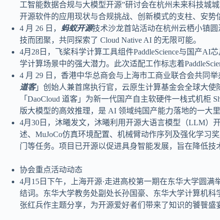
工智能数据合规与大模型开源”研讨会在杭州未来科技城
开源软件的应用现状与合规挑战、创新模式的支柱、安势
4 月 26 日，
蚂蚁开源
技术沙龙首站活动在杭州云栖小镇圆满
技而团聚，共同探索了 Cloud Native AI 的无限可能。
4月28日，飞桨科学计算工具组件PaddleScience与国产AI
学计算场景中的强大潜力。此次适配工作标志着PaddleScie
4 月 29 日，香港中华总商会与上海市工商业联合会共同
道客
」创始人兼首席执行官，云原生计算基金会全球大使陈齐
「DaoCloud 道客」为新一代国产自主软硬件一栈式机柜 Sh
版大模型的高效推理，是 AI 领域纯国产能力落地的一大
4月30日，沐曦发文，沐曦利用开源大语言模型（LLM
述、MuJoCo仿真环境配置、机械臂动作序列及强化学
门等任务。项目已开源以促进具身智能发展，旨在降低技
协会重点活动动态
4月15日下午，上海开源·走进高校第一期在东华大学圆
结词。东华大学教务处副处长孙国豪、东华大学计算机科
张红兵作主题分享，为开源爱好者们带来了知识的饕餮盛