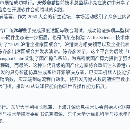
城市展馆成功举行。
安势信息
售前技术总监蔡小亮在演讲中分享了
信息在开源软件合规领域的实践。
落幕。作为 2050 大会的新生论坛，本场活动吸引了众多业
芯片厂商
沐曦
携手完成深度适配与联合测试，成功验证多项典型科
nce硬件生态进一步拓展，也是飞桨在构建“AI for Science
举办了“2025 沪港企业家圆桌会”，沪港双方相关领导以及企业
彦出席圆桌会并发表演讲。陈齐彦表示，这个平台为后续「DaoC
anghai Cube 定制了国产操作系统，为高密度国产算力提供了强大
里程碑。而最终，这种迭代升级的国产化方案将会重新注入香港市场。
）开发的具身智能仿真生成系统开源解决方案，已实现机器人技能
习奖励函数，实现端到端流程自动化，将开发周期从数周缩短至数
术门槛，推动AI从认知智能向物理世界操作能力拓展。
满举行。东华大学副校长陈革、上海开源信息技术协会创始人张
学与技术学院党委副书记袁海源、东华大学计算机科学与技术学
宴。