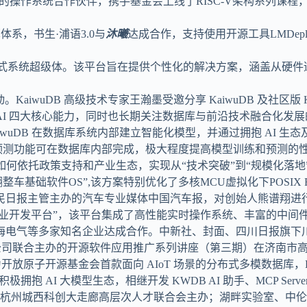
唯一的操作系统合作伙伴，携手基金会上线了RISC-V架构系列
算体系，书生·浦语3.0与
沐曦
达成合作，支持使用开源工具LMDepl
K嵌入式系统超级体。该平台旨在提供个性化的解决方案，涵盖从硬
源行”活动。KaiwuDB 高级技术专家王瀚墨受邀分享 KaiwuDB 及社
I 四大核心能力，同时也长期关注数据库与前沿技术融合化发展的
DB 在数据库系统内部建立智能化模型，并通过拥抱 AI 生态及统
、训练、预测功能可在数据库内部完成，极大程度提高模型训练和预测的
如何依托政策支持和产业生态，实现从“技术突破”到“规模化落地
车基础软件OS”,该方案特别优化了多核MCU虚拟化下POSIX 
民日报主管主办的汽车专业媒体中国汽车报，对创始人熊谱翔进
工业开发平台”，该平台集成了高性能实时操作系统、丰富的中间
海电气等多家知名企业达成合作。中新社、封面、四川日报旗下
有限公司联合主办的开源软件应用推广系列讲座（第三期）在济南市
为开放原子开源基金会首款面向 AIoT 场景的分布式多模数据库
 AI 大模型生态，相继开发 KWDB AI 助手、MCP Serv
、杭州城西科创大走廊高层次人才联合会主办；湖畔实验室、中