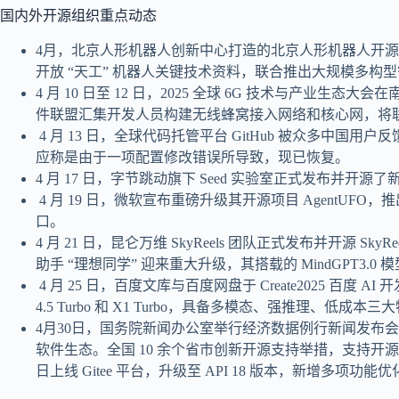
国内外开源组织重点动态
4月，北京人形机器人创新中心打造的北京人形机器人开
开放 “天工” 机器人关键技术资料，联合推出大规模多构型智能机器人数据集和
4 月 10 日至 12 日，2025 全球 6G 技术与产业生态大
件联盟汇集开发人员构建无线蜂窝接入网络和核心网，将联
4 月 13 日，全球代码托管平台 GitHub 被众多中国用户
应称是由于一项配置修改错误所导致，现已恢复。
4 月 17 日，字节跳动旗下 Seed 实验室正式发布并开源了新一代
4 月 19 日，微软宣布重磅升级其开源项目 AgentUFO
口。
4 月 21 日，昆仑万维 SkyReels 团队正式发布并开源 Sk
助手 “理想同学” 迎来重大升级，其搭载的 MindGPT3.
4 月 25 日，百度文库与百度网盘于 Create2025 百
4.5 Turbo 和 X1 Turbo，具备多模态、强推理、低成本三
4月30日，国务院新闻办公室举行经济数据例行新闻发布
软件生态。全国 10 余个省市创新开源支持举措，支持开源项目孵化和
日上线 Gitee 平台，升级至 API 18 版本，新增多项功能优