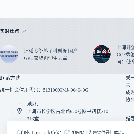
实时焦点
上海开
沐曦股份落子科创板 国产
CCF秀
GPU家族再迎生力军
育：使
联系方式
关
关
统一社会信用代码：51310000MJ4904049G
成
协
地址：
上海市长宁区古北路620号图书馆楼310-
指
313室
上
电话：
+86 (21) 52067235
我们使用 cookie 来确保在我们的网站上为您提供最佳体验。