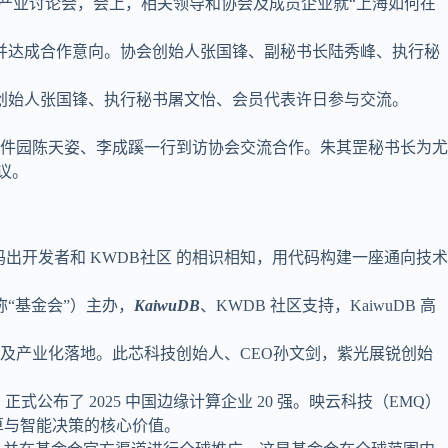
开源产业讨论会，会上，相关领导和协会及成员企业就“上海如何在
并达成合作意向。协会创始人张国锋、副秘书长陆秀峰、执行秘
创始人张国锋、执行秘书屠文怡、会员代表许日参与交流。
软件园陈天姿、李成蹊一行到访协会交流合作。朱其罡秘书长为尤
议。
盘码出开发者和 KWDB社区 的相识相知，用代码构建一座通向技术
称“基金会”）主办，
KaiwuDB
、KWDB 社区支持，KaiwuDB 高
。
及产业化落地。此芯科技创始人、CEO孙文剑，紫光展锐创始
布了 2025 中国边缘计算企业 20 强。映云科技（EMQ）
算与智能决策的核心价值。