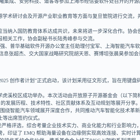
赛德、沐曦集成、安势科技、道客等参加上海市经信委软件处召开的
开源学术研讨会及开源产业职业教育等方面与复旦管院进行交流，
育应当纳入国防教育体系达成共识，未来将进一步深化合作。协会
报相关工作，协会副秘书长陆秀峰参与交流。
长尤强、普华基础软件开源办公室主任助理付宝军、上海智能汽车
势信息张超杰、交大国家战略研究院胡天恩、赛博坦张晨昊参加会
 2025 创作者计划”正式启动，该计划采用征文形式，旨在用键
庆大学虎溪校区成功举办。本次活动由开放原子开源基金会（以下简
B 的发展历程、技术特性、社区贡献体系及互动规划等展开分享
围绕智能汽车领域展开深度合作，共同推动汽车智能化技术革新
士等出席签约仪式。
严格评选，综合考量企业技术实力、商业化能力和行业影响力，正式公
，印证了 EMQ 帮助海量设备在边缘侧实现高效连接、实时计