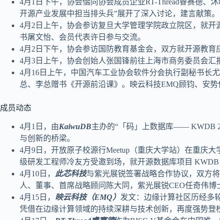
4月1日下午，协会偕同协会成员企业RT-Thread睿
开源产业发展中担当排头兵”展开了深入讨论，建言献策。
4月2日上午，协会参访复旦大学管理学院政立院区，就
书屠文怡、会员代表许日参与交流。
4月2日下午，协会参访国防教育基金会，双方就开源教
4月3日上午，协会创始人张国锋前往上海市商务委员会汇
4月16日上午，中国汽车工业协会软件分会执行副秘书
总、李总赠书《开源前沿课》。映云科技EMQ顾钧、安
成员动态
4月1日，由
KaiwuDB
主办的“「码」上数据库—— KWDB
与创新的桥梁。
4月9日，开放原子校源行Meetup（重庆大学站）在重
级研发工程师冷友方受邀到场，就开源数据库项目 KWD
4月10日，
此芯科技
与紫光展锐签署战略合作协议，双方将
人、董事、首席战略顾问陈大同，紫光展锐CEO任奇伟博
4月15日，
映云科技（EMQ）
发文：边缘计算社区历经多轮
凭借在边缘计算领域的持续深耕与技术创新，再度强势登榜