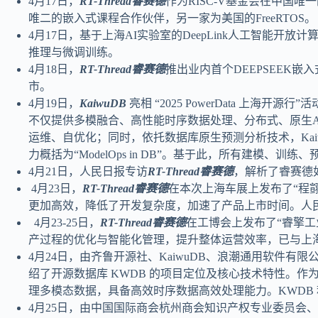
4月17日，
RT-Thread睿赛德
作为RISC-V基金会在中国
唯二的嵌入式课程合作伙伴，另一家为美国的FreeRTOS。
4月17日，基于上海AI实验室的DeepLink人工智能开放计
推理与微调训练。
4月18日，
RT-Thread睿赛德
推出业内首个DEEPSEE
市。
4月19日，
KaiwuDB
亮相 “2025 PowerData 上海开
不仅提供多模融合、高性能时序数据处理、分布式、原生A
运维、自优化；同时，依托数据库原生预测分析技术，Kaiwu
力概括为“ModelOps in DB”。基于此，所有建模
4月21日，人民日报专访
RT-Thread睿赛德
，解析了睿赛德
4月23日，
RT-Thread睿赛德
在本次上海车展上发布了“程翧整
更加高效，降低了开发复杂度，加速了产品上市时间。人
4月23-25日，
RT-Thread睿赛德
在工博会上发布了“睿擎
产过程的优化与智能化管理，提升整体运营效率，已与上
4月24日，由齐鲁开源社、KaiwuDB、浪潮通用软件
绍了开源数据库 KWDB 的项目定位及核心技术特性。作
理多模态数据，具备高效时序数据高效处理能力。KWDB 积极拥抱
4月25日，由中国国际商会杭州商会知识产权专业委员会