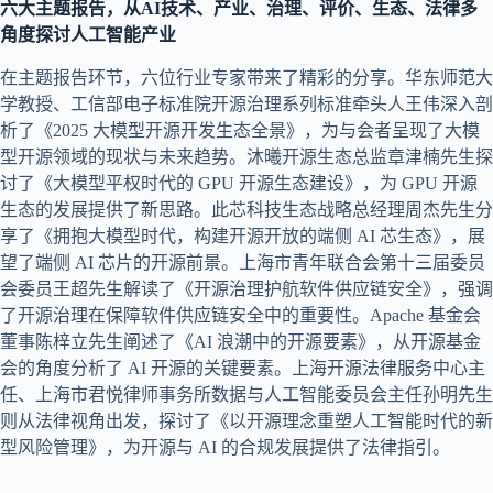
六大主题报告，从AI技术、产业、治理、评价、生态、法律多
角度探讨人工智能产业
在主题报告环节，六位行业专家带来了精彩的分享。华东师范大
学教授、工信部电子标准院开源治理系列标准牵头人王伟深入剖
析了《2025 大模型开源开发生态全景》，为与会者呈现了大模
型开源领域的现状与未来趋势。沐曦开源生态总监章津楠先生探
讨了《大模型平权时代的 GPU 开源生态建设》，为 GPU 开源
生态的发展提供了新思路。此芯科技生态战略总经理周杰先生分
享了《拥抱大模型时代，构建开源开放的端侧 AI 芯生态》，展
望了端侧 AI 芯片的开源前景。上海市青年联合会第十三届委员
会委员王超先生解读了《开源治理护航软件供应链安全》，强调
了开源治理在保障软件供应链安全中的重要性。Apache 基金会
董事陈梓立先生阐述了《AI 浪潮中的开源要素》，从开源基金
会的角度分析了 AI 开源的关键要素。上海开源法律服务中心主
任、上海市君悦律师事务所数据与人工智能委员会主任孙明先生
则从法律视角出发，探讨了《以开源理念重塑人工智能时代的新
型风险管理》，为开源与 AI 的合规发展提供了法律指引。