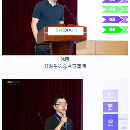
沐曦
开源生态总监章津楠