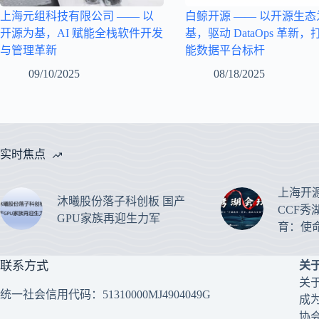
上海元组科技有限公司 —— 以
白鲸开源 —— 以开源生态
开源为基，AI 赋能全栈软件开发
基，驱动 DataOps 革新
与管理革新
能数据平台标杆
09/10/2025
08/18/2025
实时焦点
上海开
沐曦股份落子科创板 国产
CCF秀
GPU家族再迎生力军
育：使
联系方式
关
关
统一社会信用代码：51310000MJ4904049G
成
协