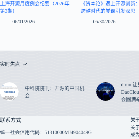
上海开源月度例会纪要（2026年
《资本论》遇上开源创新
第3期）
跨越时代的党课引发深思
06/01/2026
05/30/2026
实时焦点
d.run
中科院院刊：开源的中国机
DaoCl
会
会圆满
联系方式
关
关
统一社会信用代码：51310000MJ4904049G
成