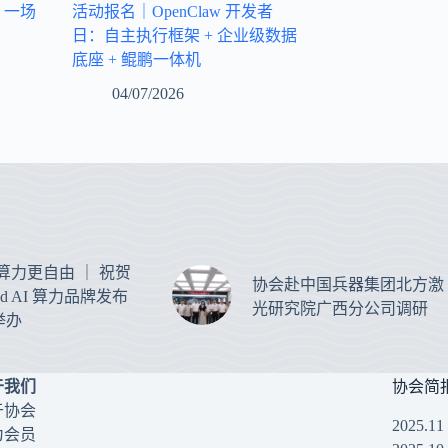
：一场
活动报名｜OpenClaw 开发者
日：自主执行框架 + 企业级数据
底座 + 鲲鹏一体机
04/07/2026
 让算力更自由 ｜ 祝贺
协会赴中国兵器集团北方激
oud AI 算力品牌发布
光研究院广西分公司调研
举办
于我们
协会简
于协会
2025.1
为会员