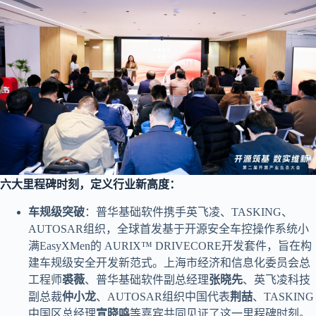
六大里程碑时刻，定义行业新高度：
车规级突破
：普华基础软件携手英飞凌、TASKING、
AUTOSAR组织，全球首发基于开源安全车控操作系统小
满EasyXMen的 AURIX™ DRIVECORE开发套件，旨在构
建车规级安全开发新范式。上海市经济和信息化委员会总
工程师
裘薇
、普华基础软件副总经理
张晓先
、英飞凌科技
副总裁
仲小龙
、AUTOSAR组织中国代表
荆喆
、TASKING
中国区总经理
宣晓鸣
等嘉宾共同见证了这一里程碑时刻。