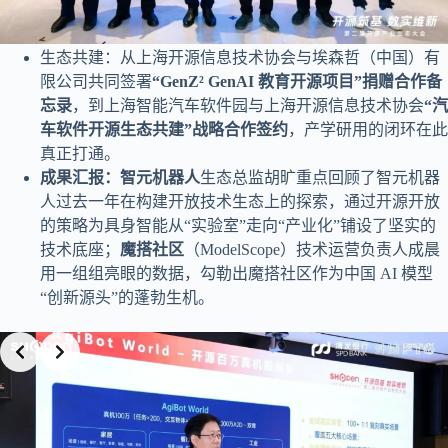
生态共建：从上海开源信息技术协会与埃森哲（中国）有
限公司共同签署
“GenZ² GenAI 教育开源项目”捐赠合作备
忘录
，到上海智能汽车软件园与上海开源信息技术协会
“汽
车软件开源生态共建”战略合作签约
，产学研用的闭环在此
真正打通。
成果汇报
：智元机器人
生态总监胡旷重点回顾了智元机器
人过去一年在构建开放技术生态上的探索，通过开源开放
的策略为具身智能从“实验室”走向“产业化”铺设了坚实的
技术底座；
魔搭社区
（ModelScope）技术运营负责人成晨
用一组组亮眼的数据，勾勒出魔搭社区作为中国 AI 模型
“创新源头”的蓬勃生机。
Slide 4 of 4