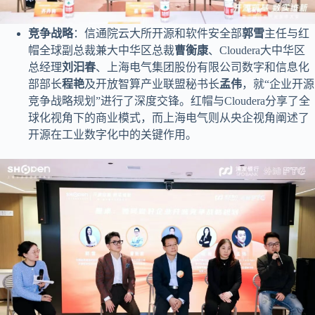
竞争战略
：信通院云大所开源和软件安全部
郭雪
主任与红
帽全球副总裁兼大中华区总裁
曹衡康
、Cloudera大中华区
总经理
刘汩春
、上海电气集团股份有限公司数字和信息化
部部长
程艳
及开放智算产业联盟秘书长
孟伟
，就“企业开源
竞争战略规划”进行了深度交锋。红帽与Cloudera分享了全
球化视角下的商业模式，而上海电气则从央企视角阐述了
开源在工业数字化中的关键作用。