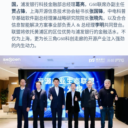
国，
浦发银行科技金融部总经理
葛亮
，G60联席办副主任
贾占锋
，上海开源信息技术协会秘书长
张国锋
，中电科普
华基础软件副总经理兼战略研究院院长
张晓先
，以及合合
信息智能解决方案事业部负责人 & 总经理
李明
共同登台。
联盟将依托黄浦区的区位优势与浦发银行的金融活水，不
仅为上海，更为长三角G60科创走廊的开源产业注入强劲
的内生动力。