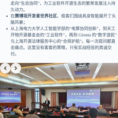
走向”生态协同”，为工业软件开源生态的繁荣发展注入持
久动力。
在
赛博坦开发者世界社区
，极客们围绕具身智能展开了头
脑风暴；
从上海电力大学人工智能学部的“电算协同创新”，到天工
开物开源基金会的“工业软件”，再到 Glomia 的“数字游民”
与上海开源法律服务中心的“合规护航”。每一次提问都直
击痛点。这里没有客套的寒暄，只有实战经验的真诚交
付。
Slide 4 of 6