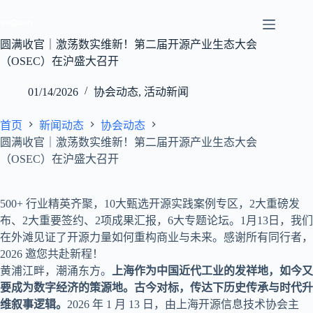
跳
至
内
圆满收官｜激荡数实维新！第二届开源产业生态大会
容
（OSEC）在沪盛大召开
01/14/2026
协会动态
,
活动新闻
首页
新闻动态
协会动态
圆满收官｜激荡数实维新！第二届开源产业生态大会
（OSEC）在沪盛大召开
500+ 行业精英齐聚，10大甄选开源实践案例专区，2大重磅发
布、2大重要签约、2项成果汇报，6大专题论坛。1月13日，我们
在外滩见证了开源力量如何重构商业与未来。感谢所有同行者，
2026 邀您共赴新程！
黄浦江畔，潮涌东方。
上海作为中国近代工业的发祥地，如今又
要成为数字经济的策源地。古今对标，传达下历史传承与时代升
维叙事逻辑。
2026 年 1 月 13 日，由上海开源信息技术协会主