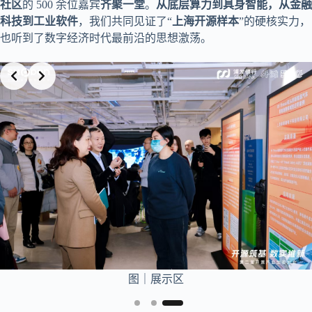
社区
的 500 余位嘉宾
齐聚一堂
。
从底层算力到具身智能，从金融
科技到工业软件
，我们共同见证了“
上海开源样本
”的硬核实力，
也听到了数字经济时代最前沿的思想激荡。
Slide 1 of 3
图｜展示区