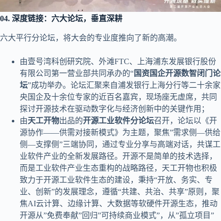
04.
深度链接：六大论坛，垂直深耕
六大平行分论坛，将大会的专业度推向了新的高潮。
由壹号湾科创研究院、外滩FTC、上海浦东发展银行股份
有限公司第一营业部共同承办的“
国资国企开源数智闭门论
坛
”成功举办。论坛汇聚来自浦发银行上海分行等二十余家
央国企及十余位专家的近百名嘉宾，现场座无虚席，共同
探讨开源技术在驱动数字化与经济创新中的关键作用；
由
天工开物
出品的
开源工业软件分论坛
召开，论坛以《开
源协作——供需对接新模式》为主题，聚焦”需求侧—供给
侧—支撑侧”三端协同，通过专业分享与高端对话，共谋工
业软件产业的全新发展路径。开源不是简单的技术选择，
而是工业软件产业生态重构的战略路径，天工开物也积极
致力于开源工业软件生态的建设，秉持“开放、务实、专
业、创新”的发展理念，遵循“共建、共治、共享”原则，聚
焦AI云计算、边缘计算、大数据等软硬件开源生态，推动
开源从”免费奉献”回归”可持续商业模式”，从”孤立项目”