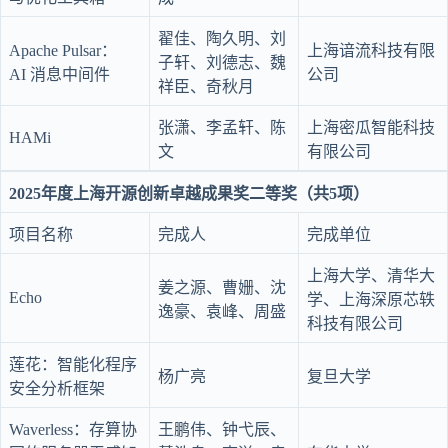
翟佳、陶久明、刘
Apache Pulsar：
上海谙流科技有限
子轩、刘德志、魏
AI 消息中间件
公司
祥臣、奇秋月
张潇、李孟轩、陈
上海密瓜智能科技
HAMi
文
有限公司
2025年度上海开源创新卓越成果奖二等奖（共5项）
项目名称
完成人
完成单位
上海大学、清华大
姜之源、曹姗、沈
Echo
学、上海深原芯轶
逸豪、袁峰、周盛
科技有限公司
莲花：智能化程序
杨广亮
复旦大学
安全分析框架
Waverless：存算协
王鹏伟、钟弋辰、