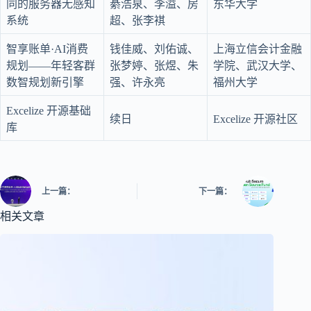
同的服务器无感知
綦浩泉、李溢、房
东华大学
系统
超、张李褀
智享账单·AI消费
钱佳威、刘佑诚、
上海立信会计金融
规划——年轻客群
张梦婷、张煜、朱
学院、武汉大学、
数智规划新引擎
强、许永亮
福州大学
Excelize 开源基础
续日
Excelize 开源社区
库
上一篇：
下一篇：
相关文章