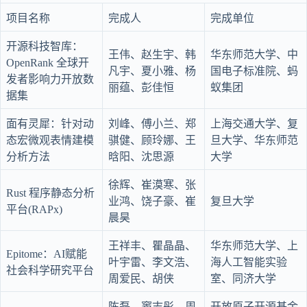
项目名称
完成人
完成单位
开源科技智库：
王伟、赵生宇、韩
华东师范大学、中
OpenRank 全球开
凡宇、夏小雅、杨
国电子标准院、蚂
发者影响力开放数
丽蕴、彭佳恒
蚁集团
据集
面有灵犀：针对动
刘峰、傅小兰、郑
上海交通大学、复
态宏微观表情建模
骐健、顾玲娜、王
旦大学、华东师范
分析方法
晗阳、沈思源
大学
徐辉、崔漠寒、张
Rust 程序静态分析
业鸿、饶子豪、崔
复旦大学
平台(RAPx)
晨昊
王祥丰、瞿晶晶、
华东师范大学、上
Epitome：AI赋能
叶宇雷、李文浩、
海人工智能实验
社会科学研究平台
周爱民、胡侠
室、同济大学
陈磊、窦志彤、周
开放原子开源基金