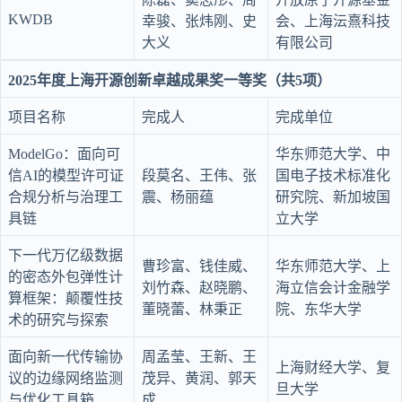
KWDB
幸骏、张炜刚、史
会、上海沄熹科技
大义
有限公司
2025年度上海开源创新卓越成果奖一等奖（共5项）
项目名称
完成人
完成单位
ModelGo：面向可
华东师范大学、中
信AI的模型许可证
段莫名、王伟、张
国电子技术标准化
合规分析与治理工
震、杨丽蕴
研究院、新加坡国
具链
立大学
下一代万亿级数据
曹珍富、钱佳威、
华东师范大学、上
的密态外包弹性计
刘竹森、赵晓鹏、
海立信会计金融学
算框架：颠覆性技
董晓蕾、林秉正
院、东华大学
术的研究与探索
面向新一代传输协
周孟莹、王新、王
上海财经大学、复
议的边缘网络监测
茂异、黄润、郭天
旦大学
与优化工具箱
成