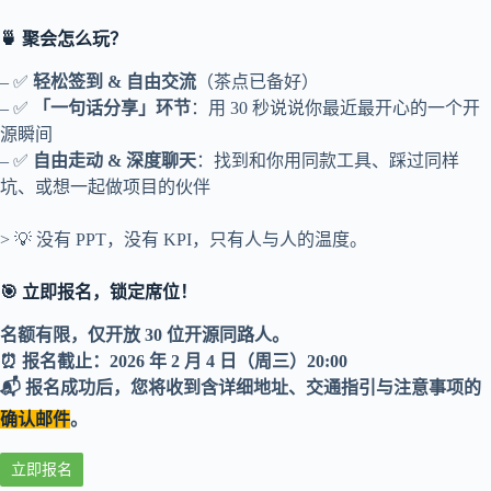
🍵 聚会怎么玩？
– ✅
轻松签到 & 自由交流
（茶点已备好）
– ✅
「一句话分享」环节
：用 30 秒说说你最近最开心的一个开
源瞬间
– ✅
自由走动 & 深度聊天
：找到和你用同款工具、踩过同样
坑、或想一起做项目的伙伴
> 💡 没有 PPT，没有 KPI，只有人与人的温度。
🎯 立即报名，锁定席位！
名额有限，仅开放 30 位开源同路人。
⏰ 报名截止：2026 年 2 月 4 日（周三）20:00
📬 报名成功后，您将收到含详细地址、交通指引与注意事项的
确认邮件
。
立即报名