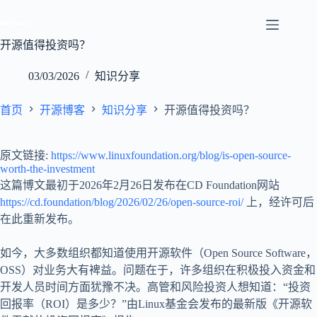
跳
至
内
开源值得投资吗？
容
03/03/2026
知识分享
首页
开源博客
知识分享
开源值得投资吗？
原文链接:
https://www.linuxfoundation.org/blog/is-open-source-
worth-the-investment
这篇博文最初于2026年2月26日发布在CD Foundation网站
https://cd.foundation/blog/2026/02/26/open-source-roi/
上，经许可后
在此重新发布。
如今，大多数组织都知道使用开源软件（Open Source Software，
OSS）对业务大有裨益。问题在于，许多组织在积极投入资金和
开发人员时间方面犹豫不决。高管和风险投资人想知道：“投资
回报率（ROI）是多少？”由Linux基金会发布的最新版《开源软