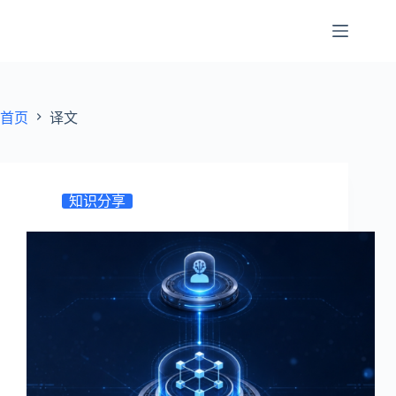
跳
至
内
容
首页
译文
知识分享