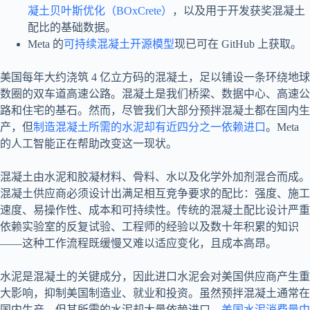
凝土贝叶斯优化（BOxCrete）
，以及用于开发获奖混凝土
配比的基础数据。
Meta 的
可持续混凝土开源模型
现已可在 GitHub 上获取。
美国每年大约浇筑 4 亿立方码的混凝土，足以铺设一条环绕地球
数圈的双车道高速公路。混凝土是我们桥梁、数据中心、高速公
路和住宅的基石。然而，尽管我们大部分预拌混凝土都在国内生
产，但
制造混凝土所需的水泥却有近四分之一依赖进口
。Meta
的人工智能正在帮助改变这一现状。
混凝土由水泥和胶凝材料、骨料、水以及化学外加剂混合而成。
混凝土供应商必须设计出满足相互竞争要求的配比：强度、施工
速度、易操作性、成本和可持续性。传统的混凝土配比设计严重
依赖实验室的反复试验、工程师的经验以及数十年积累的知识
——这种工作流程既缓慢又难以适应变化，且成本高昂。
水泥是混凝土的关键成分，因此进口水泥会对美国供应商产生重
大影响，抑制美国制造业、就业和投资。虽然预拌混凝土通常在
国内生产，但其所需的水泥却大量依赖进口，
美国水泥消费量中