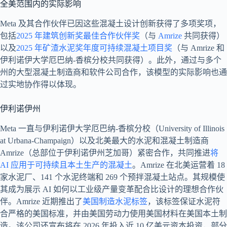
全美范围内的实际影响
Meta 及其合作伙伴已因这些混凝土设计创新获得了多项奖项，
包括
2025 年建筑创新奖最佳合作伙伴奖
（与
Amrize
共同获得）
以及
2025 年矿渣水泥奖年度可持续混凝土项目奖
（与 Amrize 和
伊利诺伊大学厄巴纳-香槟分校共同获得）。此外，通过与多个
州的大型混凝土制造商和软件公司合作，该模型的实际影响也通
过实地协作得以体现。
伊利诺伊州
Meta 一直与伊利诺伊大学厄巴纳-香槟分校（University of Illinois
at Urbana-Champaign）以及北美最大的水泥和混凝土制造商
Amrize（总部位于伊利诺伊州芝加哥）紧密合作，共同推进
将
AI 应用于可持续且本土生产的混凝土
。Amrize 在北美运营着 18
家水泥厂、141 个水泥终端和 269 个预拌混凝土站点。其规模使
其成为展示 AI 如何以工业级产量变革配合比设计的理想合作伙
伴。Amrize 近期推出了
美国制造水泥标签
，该标签保证水泥符
合严格的美国标准，并由美国劳动力使用美国材料在美国本土制
造。该公司还宣布将在 2026 年投入近 10 亿美元资本投资，部分