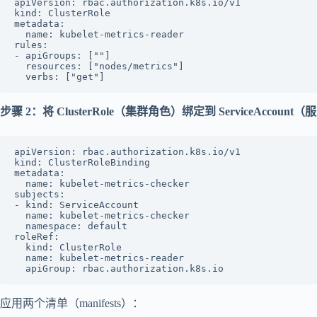
apiVersion: rbac.authorization.k8s.io/v1

kind: ClusterRole

metadata:

  name: kubelet-metrics-reader

rules:

- apiGroups: [""]

  resources: ["nodes/metrics"]

步骤 2：将 ClusterRole（集群角色）绑定到 ServiceAccount
apiVersion: rbac.authorization.k8s.io/v1

kind: ClusterRoleBinding

metadata:

  name: kubelet-metrics-checker

subjects:

- kind: ServiceAccount

  name: kubelet-metrics-checker

  namespace: default

roleRef:

  kind: ClusterRole

  name: kubelet-metrics-reader

应用两个清单（manifests）：