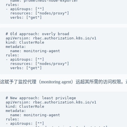
  name: prometheus-node-exporter

rules:

- apiGroups: [""]

  resources: ["nodes/proxy"]

# Old approach: overly broad

apiVersion: rbac.authorization.k8s.io/v1

kind: ClusterRole

metadata:

  name: monitoring-agent

rules:

- apiGroups: [""]

  resources: ["nodes/proxy"]

这赋予了监控代理（monitoring agent）远超其所需的访问权限。通过
# New approach: least privilege

apiVersion: rbac.authorization.k8s.io/v1

kind: ClusterRole

metadata:

  name: monitoring-agent

rules:

- apiGroups: [""]
