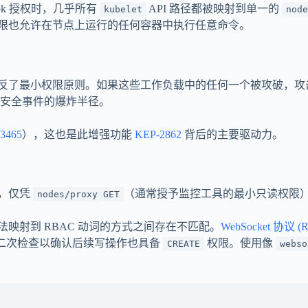
ok 授权时，几乎所有
API 路径都被映射到单一的
kubelet
node
限也允许在节点上运行的任何容器中执行任意命令。
反了最小权限原则。如果这些工作负载中的任何一个被攻破，攻
安全事件的爆炸半径。
83465
），这也是此增强功能
KEP-2862
背后的主要驱动力。
，仅凭
（通常授予监控工具的最小只读权限）
nodes/proxy GET
 方法映射到 RBAC 动词的方式之间存在不匹配。
WebSocket 协议 (R
二次检查以确认后续写操作也具备
权限。使用像
CREATE
webso