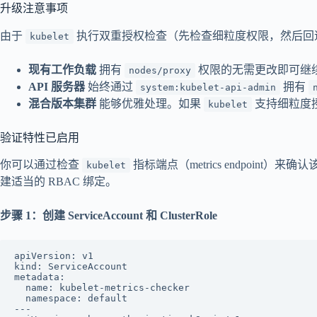
升级注意事项
由于
执行双重授权检查（先检查细粒度权限，然后回
kubelet
现有工作负载
拥有
权限的无需更改即可继
nodes/proxy
API 服务器
始终通过
拥有
system:kubelet-api-admin
混合版本集群
能够优雅处理。如果
支持细粒度授
kubelet
验证特性已启用
你可以通过检查
指标端点（metrics endpoin
kubelet
建适当的 RBAC 绑定。
步骤 1：创建 ServiceAccount 和 ClusterRole
apiVersion: v1

kind: ServiceAccount

metadata:

  name: kubelet-metrics-checker

  namespace: default

---
