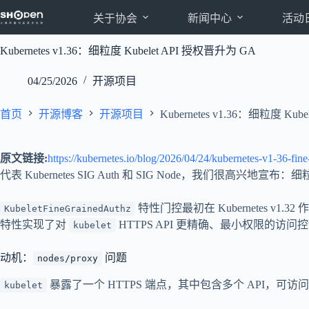
跳
关于协会
新闻中心
活动
至
内
Kubernetes v1.36：细粒度 Kubelet API 授权晋升为 GA
容
04/25/2026
开源项目
首页
开源博客
开源项目
Kubernetes v1.36：细粒度 Ku
原文链接:
https://kubernetes.io/blog/2026/04/24/kubernetes-v1-36-fine
代表 Kubernetes SIG Auth 和 SIG Node，我们很高兴地宣布
特性门控最初在 Kubernetes v
KubeletFineGrainedAuthz
特性实现了对
HTTPS API 更精确、最小权限的
kubelet
动机：
问题
nodes/proxy
暴露了一个 HTTPS 端点，其中包含多个 API，
kubelet