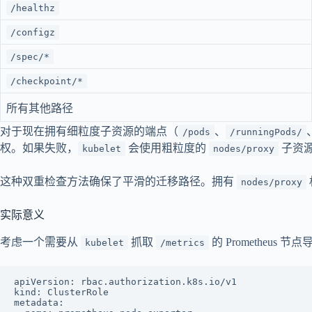
/healthz
/configz
/spec/*
/checkpoint/*
所有其他路径
对于现在拥有细粒度子资源的端点（
、
/pods
/runningPods/
权。如果失败，
会使用粗粒度的
子资
kubelet
nodes/proxy
这种双重检查方法确保了平滑的迁移路径。拥有
nodes/proxy
实际意义
考虑一个需要从
抓取
的 Prometheus 节点
kubelet
/metrics
apiVersion: rbac.authorization.k8s.io/v1

kind: ClusterRole

metadata:
