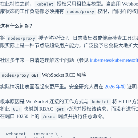
在此特性之前，
授权采用粗粒度模型。当启用 Webho
kubelet
康状态的工作负载都必须拥有
权限，而同样的权
nodes/proxy
这有什么问题？
将
授予监控代理、日志收集器或健康检查工具违
nodes/proxy
限实际上是一种节点级超级用户能力，广泛授予它会极大地扩大
社区多年来一直清楚理解这个问题（参见
kubernetes/kubernetes#
WebSocket RCE 风险
nodes/proxy GET
实际情况比表面看起来更严重。安全研究人员在
2026 年初
证明
根本原因是 WebSocket 连接的工作方式与
将 HTTP
kubelet
将此
映射到 RBAC
动词并授权该请求，而没有进行
GET
get
在端口 10250 上的
端点并执行任意命令。
/exec
websocat --insecure \
