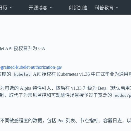
日历
开源博客
创新加速
科普教育
belet API 授权晋升为 GA
-grained-kubelet-authorization-ga/
：细粒度的
API 授权在 Kubernetes v1.36 中正式毕业
kubelet
1.32 作为可选的 Alpha 特性引入，随后在 v1.33 升级为 
访问控制，取代了为常见监控和可观测性场景授予过于宽泛的
nodes/
可访问不同敏感程度的数据，包括 Pod 列表、节点指标、容器日