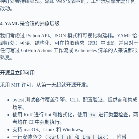
种好处会持续显现。添加 Web 仪表盘时，工作流引擎无需任何
改动。
4. YAML 是合适的抽象层级
我们考虑过 Python API、JSON 模式和可视化构建器。YAML 恰
到好处：可读、结构化、可在拉取请求（PR）中 diff，并且对于
任何写过 GitHub Actions 工作流或 Kubernetes 清单的人来说都很
熟悉。
开源且立即可用
采用 MIT 许可，从第一天起就开源开发。
pytest 测试套件覆盖引擎、CLI、配置验证、提供商和集成
场景。
使用 Ruff 进行 lint 和格式化，使用
进行类型检查，两
ty
者均在 CI 中强制执行。
支持 macOS、Linux 和 Windows。
一行安装命令（
和
），附带
curl | sh
irm | iex