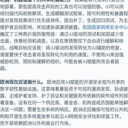
地部署，那些提高攻击风险的工具也可以加强防御。AI可以持
续扫描代码和依赖项，生成模糊测试框架，按可利用性和暴露程
度对发现结果进行优先级排序，提出补丁，生成回归测试，为主
维护者总结影响，并加速协调漏洞披露。
英国国家网络安全中心
确定了三种高价值防御用途：通过AI驱动的测试和加固减少攻
击面，改善检测和调查，以及在审慎管控下自动进行缓解和响
应。战略目标应该是：将AI驱动的发现转化为AI辅助的修复，
速度要快于攻击者将发现转化为利用的速度。不使用AI来加强
威胁检测、预防和缓解的组织，可能会被AI赋能的攻击者超
越。
欧洲现在应该做什么。
欧洲应将AI赋能的开源安全视为共享的
数字韧性基础设施。这意味着要投资于可信的漏洞发现、协调披
露、主维护者支持、补丁验证和关键服务所依赖的软件组件的部
署准备。没有任何一个供应商、基金会、机构或成员国能单独解
决这一问题；需要生态系统的响应。欧洲还应确保可信的公共机
构和开源生态系统直接参与前沿AI网络安全评估和修复工作，
而不是依赖欧洲以外的商业行为体。