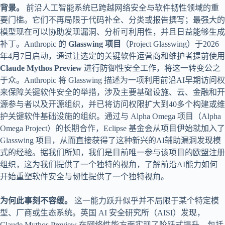
背景。
前沿人工智能系统已跨越网络安全与软件韧性领域的重
要门槛。它们不再局限于代码补全、分类或报告撰写；最强大的
模型现在可以协助发现漏洞、分析可利用性，并且日益能够生成
补丁。Anthropic 的
Glasswing 项目
（Project Glasswing）于2026
年4月7日启动，通过让选定的关键软件运营商和维护者提前使用
Claude Mythos Preview
进行防御性安全工作，将这一转变公之
于众。Anthropic 将 Glasswing 描述为一项利用前沿AI早期访问权
来保障关键软件安全的举措，涉及主要基础设施、云、金融和开
源参与者以及开源组织，并已将访问权限扩大到40多个构建或维
护关键软件基础设施的组织。通过与 Alpha Omega 项目（Alpha
Omega Project）的长期合作，Eclipse 基金会从项目伊始就加入了
Glasswing 项目，从而直接获得了这种新兴的AI辅助漏洞发现模
式的经验。据我们所知，我们是目前唯一参与该项目的欧盟注册
组织，这为我们提供了一个独特的视角，了解前沿AI能力如何
开始重塑软件安全与韧性提供了一个独特视角。
为何此事刻不容缓。
这一能力跃升似乎并不局限于某个特定模
型、厂商或生态系统。英国 AI 安全研究所（AISI）发现，
Claude Mythos Preview 在网络性能方面实现了阶跃式提升，包括