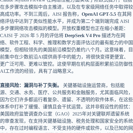
在多步骤攻击模拟中自主推进，以及在专家级网络任务中取得较
高成功率。不到三周后，AISI 报告称，
OpenAI GPT-5.5
在其网
络评估中达到了类似性能水平，并成为第二个端到端完成 AISI
多步骤网络攻击模拟的模型。开放权重模型也正在缩小差距：
CAISI 于 2026 年 5 月的评估将
DeepSeek V4 Pro
描述为在网
络、软件工程、科学、推理和数学方面评估过的最有能力的中国
模型，但相较领先的美国前沿模型仍差约八个月。这意味着，目
前集中在少数前沿AI提供商手中的能力，将很快变得更便宜、
更广泛可用、更难以管控。这使早期在机构层面积累前沿防御性
AI工作流的经验，具有了战略意义。
直接风险：漏洞与补丁失衡。
关键基础设施运营商，包括能
源、交通、水务、医疗、公共服务和金融服务，尤其面临风险，
因为它们许多都运行着复杂、遗留、不透明的软件体系，在这些
体系中打补丁缓慢、谨慎且会干扰运营。这并非假设性的担忧：
美国政府监管调查办公室（GAO）2025年对关键联邦遗留系统
的审查发现，在支持关键基础设施、税务处理和国家安全的系统
中，存在过时编程语言、不受支持的硬件或软件，以及已知的网