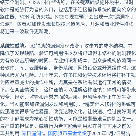
络安全漏洞。CISA 同样警告称，在关键基础设施环境中，过时
软件是威胁行为者的入口，包括用于连接操作系统的面向公众的
路由器、VPN 和防火墙。NCSC 现在预计会出现一次“漏洞补丁
浪潮”：随着AI加速发现长期技术债务后，开源和商业软件堆栈
将迎来一波软件更新潮。
系统性威胁。
AI辅助的漏洞发现改变了攻击方的成本结构。它
降低了发现缺陷、验证可利用性以及将已知但未修补的漏洞转化
为有效攻击所需的时间、专业知识和成本。当众多机构依赖同一
套软件、库、云服务商、身份系统、网络设备或开源组件时，这
种风险尤为危险。几十年来，许多IT和运营技术环境将打补丁视
为应尽量减少的操作中断，尤其是在系统看似运行正常的情况
下。在某些情况下，这种谨慎可以理解这种谨慎：停机可能带来
安全、经济、监管和声誉方面的后果。但风险平衡正在发生变
化。当AI能够加速漏洞发现和利用时，“稳定但未修补”的系统可
能迅速变得系统性暴露。改变这种文化，让快速、经过良好测试
的补丁部署成为核心韧性功能，可能是短期最艰巨的挑战之一。
最严重的担忧是，威胁行为者可能会利用AI在补丁可用之前发
现并利用“
零日漏洞
”。
国际货币基金组织
于2026年5月7日警告