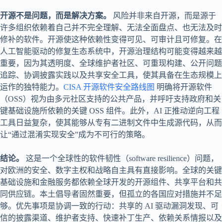
开源不是问题，而是解决方案。
风险并非来自开源，而是源于
许多组织依赖着自己并不完全理解、无法全面盘点、也无法及时
修补的软件。开源使这种依赖性变得可见、可审计且可修复。在
人工智能驱动的修复生态系统中，开源治理结构可能变得越来越
重要，因为其透明度、全球维护者社区、可重现构建、公开问题
追踪、协调披露实践以及共享安全工具，使其具备在生态规模上
运作的独特能力。
CISA 开源软件安全路线图
明确将开源软件
（OSS）视为由多元社区支持的公共产品，并呼吁支持政府和关
键基础设施所依赖的关键 OSS 组件。此外，AI 正推动逆向工程
工具日益复杂，使其能够从专有二进制文件中生成源代码，从而
让“通过混淆实现安全”成为不可行的策略。
结论。
这是一个全球性的软件韧性（software resilience）问题，
对欧洲的安全、数字主权和战略自主具有直接影响。全球的关键
基础设施和金融服务都依赖全球开发的开源组件、共享平台和共
同供应链。本土倡导者固然重要，但孤立的各国应对措施并不足
够。优先事项是协调一致的行动：共享的 AI 驱动漏洞发现、可
信的披露渠道、维护者支持、快速补丁生产、依赖关系情报以及