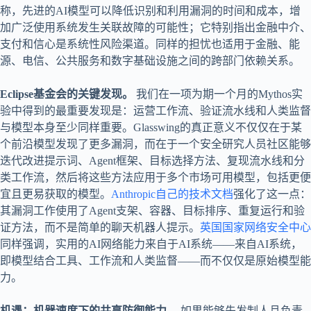
称，先进的AI模型可以降低识别和利用漏洞的时间和成本，增
加广泛使用系统发生关联故障的可能性；它特别指出金融中介、
支付和信心是系统性风险渠道。同样的担忧也适用于金融、能
源、电信、公共服务和数字基础设施之间的跨部门依赖关系。
Eclipse基金会的关键发现。
我们在一项为期一个月的Mythos实
验中得到的最重要发现是：运营工作流、验证流水线和人类监督
与模型本身至少同样重要。Glasswing的真正意义不仅仅在于某
个前沿模型发现了更多漏洞，而在于一个安全研究人员社区能够
迭代改进提示词、Agent框架、目标选择方法、复现流水线和分
类工作流，然后将这些方法应用于多个市场可用模型，包括更便
宜且更易获取的模型。
Anthropic自己的技术文档
强化了这一点：
其漏洞工作使用了Agent支架、容器、目标排序、重复运行和验
证方法，而不是简单的聊天机器人提示。
英国国家网络安全中心
同样强调，实用的AI网络能力来自于AI系统——来自AI系统，
即模型结合工具、工作流和人类监督——而不仅仅是原始模型能
力。
机遇：机器速度下的共享防御能力。
如果能够先发制人且负责